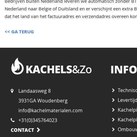
Bedrijven buiten Nederland leveren we automatisch zonder BTW
Nederland naar Belgie of Duitsland en er verschijnt een extra
dat het land van het factuuradres en verzendadres overeen k
<< GA TERUG
INF
Technis
Landaasweg 8
Levertij
3931GA Woudenberg
Kachelpi
info@kachelmaterialen.com
Kachelp
+31(0)345764023
Ombouw
CONTACT