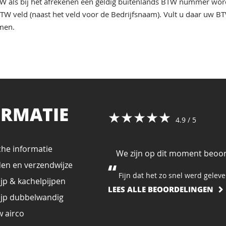
 als bij het afrekenen een geldig buitenlands BTW nummer wordt
 BTW veld (naast het veld voor de Bedrijfsnaam). Vult u daar uw
omen.
ORMATIE
★★★★★
4.9 / 5
che informatie
We zijn op dit moment beoor
den en verzendwijze
Fijn dat het zo snel werd geleve
jp & kachelpijpen
LEES ALLE BEOORDELINGEN
ijp dubbelwandig
 airco