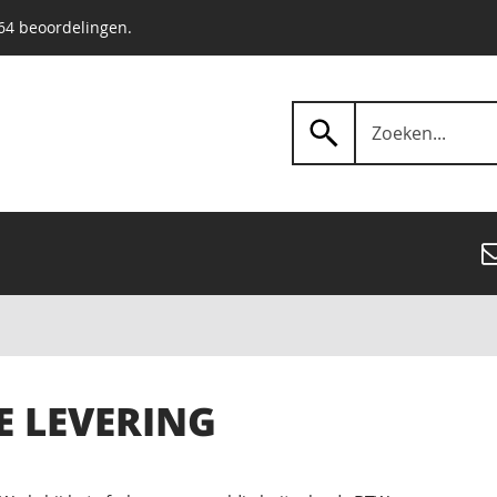
564 beoordelingen.
ZOEK
Zoek
 LEVERING