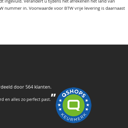
 ingevuld. Verandert u tijdens het afrekenen het land van
 BTW nummer in. Voorwaarde voor BTW vrije levering is daarnaast
deeld door 564 klanten.
rd en alles zo perfect past.