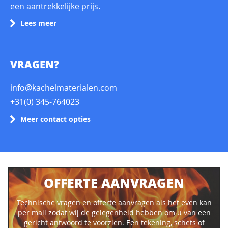
een aantrekkelijke prijs.
Lees meer
VRAGEN?
info@kachelmaterialen.com
+31(0) 345-764023
Meer contact opties
OFFERTE AANVRAGEN
Technische vragen en offerte aanvragen als het even kan
per mail zodat wij de gelegenheid hebben om u van een
gericht antwoord te voorzien. Een tekening, schets of