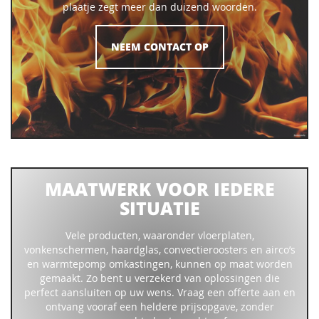
plaatje zegt meer dan duizend woorden.
NEEM CONTACT OP
MAATWERK VOOR IEDERE
SITUATIE
Vele producten, waaronder vloerplaten,
vonkenschermen, haardglas, convectieroosters en airco’s
en warmtepomp omkastingen, kunnen op maat worden
gemaakt. Zo bent u verzekerd van oplossingen die
perfect aansluiten op uw wens. Vraag een offerte aan en
ontvang vooraf een heldere prijsopgave, zonder