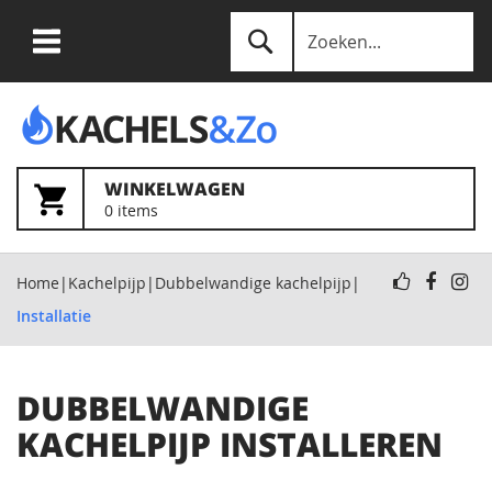
Ga
Zoek
naar
de
WINKELWAGEN
0
items
inhoud
Home
Kachelpijp
Dubbelwandige kachelpijp
Installatie
DUBBELWANDIGE
KACHELPIJP INSTALLEREN